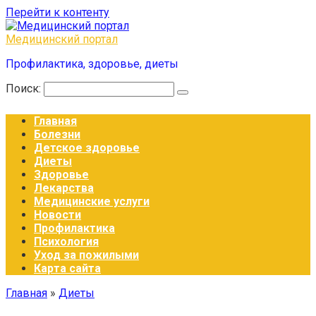
Перейти к контенту
Медицинский портал
Профилактика, здоровье, диеты
Поиск:
Главная
Болезни
Детское здоровье
Диеты
Здоровье
Лекарства
Медицинские услуги
Новости
Профилактика
Психология
Уход за пожилыми
Карта сайта
Главная
»
Диеты