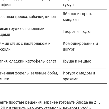
тофель
хумус
Яблоко и горсть
еченная треска, кабачки, киноа
миндаля
иная грудка с печеными
Творог и ягоды
ощами
яжий стейк с пастернаком и
Комбинированный
кколи
йогурт
апия, сладкий картофель, салат
Грушa и кешью
еченная форель, зеленые бобы,
Йогурт с медом и
ошек
орехами
райте простые решения: заранее готовьте блюда на 2–3
–20 г и снизить немного углеводы вечером, чтобы