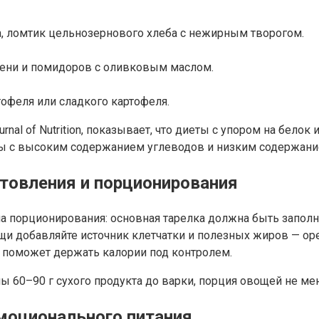
иа, ломтик цельнозернового хлеба с нежирным творогом.
зелени и помидоров с оливковым маслом.
тофеля или сладкого картофеля.
nal of Nutrition, показывает, что диеты с упором на белок
ты с высоким содержанием углеводов и низким содержани
товления и порционирования
 порционирования: основная тарелка должна быть заполне
и добавляйте источник клетчатки и полезных жиров — оре
а поможет держать калории под контролем.
 60–90 г сухого продукта до варки, порция овощей не мен
эмоционального питания