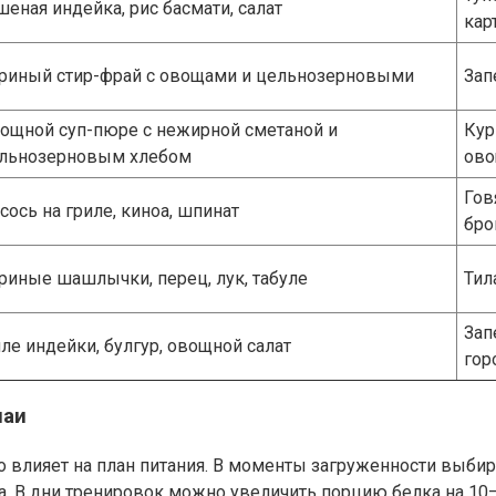
шеная индейка, рис басмати, салат
кар
риный стир-фрай с овощами и цельнозерновыми
Зап
ощной суп-пюре с нежирной сметаной и
Кур
льнозерновым хлебом
ов
Гов
сось на гриле, киноа, шпинат
бро
риные шашлычки, перец, лук, табуле
Тил
Зап
ле индейки, булгур, овощной салат
гор
чаи
то влияет на план питания. В моменты загруженности выби
рта. В дни тренировок можно увеличить порцию белка на 10