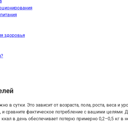
а
орционирования
 питания
ия здоровья
я?
елей
о в сутки. Это зависит от возраста, пола, роста, веса и у
те, и сравните фактическое потребление с вашими целями.
 ккал в день обеспечивает потерю примерно 0,2–0,5 кг 