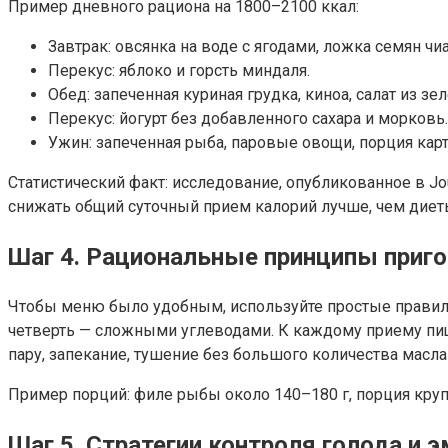
Пример дневного рациона на 1800–2100 ккал:
Завтрак: овсянка на воде с ягодами, ложка семян ч
Перекус: яблоко и горсть миндаля.
Обед: запеченная куриная грудка, киноа, салат из 
Перекус: йогурт без добавленного сахара и морковь.
Ужин: запеченная рыба, паровые овощи, порция кар
Статистический факт: исследование, опубликованное в Jour
снижать общий суточный прием калорий лучше, чем дие
Шаг 4. Рациональные принципы приго
Чтобы меню было удобным, используйте простые правила
четверть — сложными углеводами. К каждому приему пищ
пару, запекание, тушение без большого количества масл
Пример порций: филе рыбы около 140–180 г, порция крупы
Шаг 5. Стратегии контроля голода и 