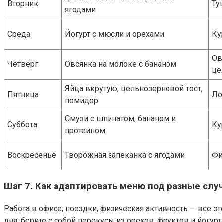
Вторник
Ту
ягодами
Среда
Йогурт с мюсли и орехами
Ку
Ов
Четверг
Овсянка на молоке с бананом
це
Яйца вкрутую, цельнозерновой тост,
Пятница
Ло
помидор
Смузи с шпинатом, бананом и
Суббота
Ку
протеином
Воскресенье
Творожная запеканка с ягодами
Фи
Шаг 7. Как адаптировать меню под разные слу
Работа в офисе, поездки, физическая активность — все э
дня, берите с собой перекусы из орехов, фруктов и йогу