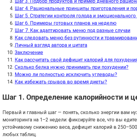
Шаг 3. Подбор продуктов и пример дневного рацион
Шаг 4. Рациональные принципы приготовления и п
Шаг 5. Стратегии контроля голода и эмоционального
Шаг 6. Примеры готовых планов на неделю
Шаг 7. Как адаптировать меню под разные случаи
Как следовать меню без рутинности и травмирован
Личный взгляд автора и цитата
Заключение
Как рассчитать свой дефицит калорий для похудени
Сколько белка нужно принимать при похудении?
Можно ли полностью исключить углеводы?
Как избежать срывов во время диеты?
Шаг 1. Определение калорийности и ц
Первый и главный шаг — понять, сколько энергии вам нужн
мониторинга на 1–2 недели: фиксируйте все, что вы еди
устойчивому снижению веса, дефицит калорий в 250–500
любых таблиц.