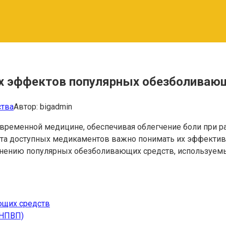
х эффектов популярных обезболивающ
ства
Автор:
bigadmin
еменной медицине, обеспечивая облегчение боли при раз
ента доступных медикаментов важно понимать их эффекти
авнению популярных обезболивающих средств, используемы
ющих средств
(НПВП)