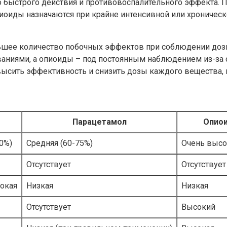
 быстрого действия и противовоспалительного эффекта. 
оиды назначаются при крайне интенсивной или хроническо
ньшее количество побочных эффектов при соблюдении доз
ниями, а опиоиды – под постоянным наблюдением из-за с
высить эффективность и снизить дозы каждого вещества,
Парацетамол
Опио
0%)
Средняя (60-75%)
Очень высо
Отсутствует
Отсутствует
сокая
Низкая
Низкая
Отсутствует
Высокий