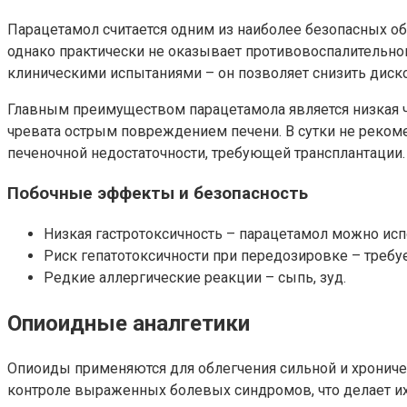
Парацетамол считается одним из наиболее безопасных 
однако практически не оказывает противовоспалительн
клиническими испытаниями – он позволяет снизить диск
Главным преимуществом парацетамола является низкая ч
чревата острым повреждением печени. В сутки не рекоме
печеночной недостаточности, требующей трансплантации.
Побочные эффекты и безопасность
Низкая гастротоксичность – парацетамол можно исп
Риск гепатотоксичности при передозировке – требу
Редкие аллергические реакции – сыпь, зуд.
Опиоидные аналгетики
Опиоиды применяются для облегчения сильной и хроничес
контроле выраженных болевых синдромов, что делает их