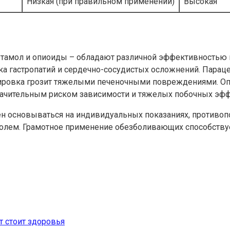
Низкая (при правильном применении)
Высокая
тамол и опиоиды – обладают различной эффективностью 
ска гастропатий и сердечно-сосудистых осложнений. Пара
дозировка грозит тяжелыми печеночными повреждениями.
ачительным риском зависимости и тяжелых побочных эфф
основываться на индивидуальных показаниях, противопок
лем. Грамотное применение обезболивающих способству
 стоит здоровья