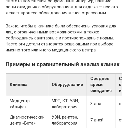
Чистота помещений, современный интерьер, наличие
зоны ожидания с оборудованием для отдыха — все это
делает процесс обследования менее стрессовым.
Важно, чтобы в клинике были обеспечены условия для
лиц с ограниченными возможностями, а также
соблюдались санитарные и противопожарные нормы.
Часто эти детали становятся решающими при выборе
именно того или иного медицинского центра.
Примеры и сравнительный анализ клиник
Среднее
Сре
Клиника
Оборудование
время
сто
ожидания
исс
Медцентр
МРТ, КТ, УЗИ,
3 дня
от 3
«Альфа»
лаборатория
Диагностический
УЗИ, рентген,
7 дней
от 2
центр «Бета»
лаборатория