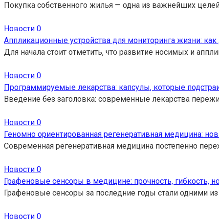
Покупка собственного жилья — одна из важнейших целей
Новости
0
Аппликационные устройства для мониторинга жизни: как
Для начала стоит отметить, что развитие носимых и апп
Новости
0
Программируемые лекарства: капсулы, которые подстраи
Введение без заголовка: современные лекарства переж
Новости
0
Геномно ориентированная регенеративная медицина: но
Современная регенеративная медицина постепенно перех
Новости
0
Графеновые сенсоры в медицине: прочность, гибкость, н
Графеновые сенсоры за последние годы стали одними из
Новости
0