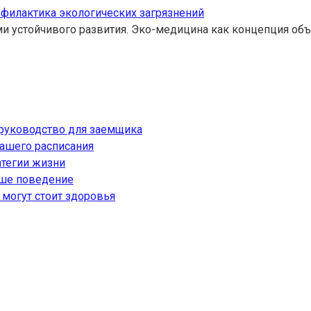
офилактика экологических загрязнений
и устойчивого развития. Эко-медицина как концепция об
 руководство для заемщика
вашего расписания
атегии жизни
аше поведение
могут стоит здоровья