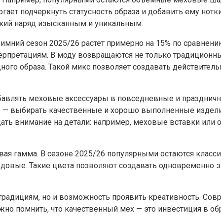
огает подчеркнуть статусность образа и добавить ему нот
кий наряд изысканным и уникальным.
 зимний сезон 2025/26 растет примерно на 15% по сравнен
ерпретациям. В моду возвращаются не только традиционны
ного образа. Такой микс позволяет создавать действител
авлять меховые аксессуары в повседневные и праздничные
е — выбирать качественные и хорошо выполненные изделия
ть внимание на детали: например, меховые вставки или от
я гамма. В сезоне 2025/26 популярными остаются классич
овые. Такие цвета позволяют создавать одновременно эле
 традициям, но и возможность проявить креативность. Со
жно помнить, что качественный мех — это инвестиция в обр