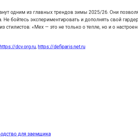
анут одним из главных трендов зимы 2025/26. Они позволя
а. Не бойтесь экспериментировать и дополнять свой гард
з стилистов: «Мех — это не только о тепле, но и о настроен
https://dcv.org.ru
,
https://defiparis.net.ru
водство для заемщика