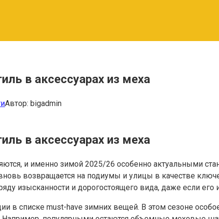
иль в аксессуарах из меха
ти
Автор:
bigadmin
иль в аксессуарах из меха
ются, и именно зимой 2025/26 особенно актуальными стан
вновь возвращается на подиумы и улицы в качестве ключе
ряду изысканности и дорогостоящего вида, даже если его 
 в списке must-have зимних вещей. В этом сезоне особое
ми. Например, популярными остаются объемные меховые 