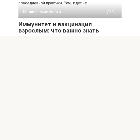
повседневной практики. Речь идет не
Медицинские услуги
0
Иммунитет и вакцинация
взрослым: что важно знать
Иммунитет и вакцинация — это две стороны одного
процесса защиты организма от болезней. У
Медицинские услуги
0
Медицинские услуги для
пожилых: забота и качество жизни
Старение населения становится одной из главных
задач современного здравоохранения. Медицинские
услуги для пожилых требуют