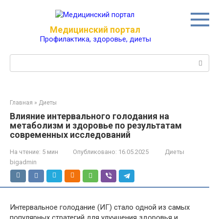
Перейти
к
контенту
Медицинский портал
Профилактика, здоровье, диеты
Поиск:
Главная
»
Диеты
Влияние интервального голодания на
метаболизм и здоровье по результатам
современных исследований
На чтение:
5 мин
Опубликовано:
16.05.2025
Диеты
bigadmin
Интервальное голодание (ИГ) стало одной из самых
популярных стратегий для улучшения здоровья и