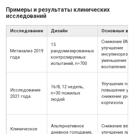
Примеры и результаты клинических
исследований
Исследование
Дизайн
Основные вы
Снижение BMI,
15
улучшение
Метанализ 2019
рандомизированных
инсулинорезист
года
контролируемых
уменьшение ур
испытаний, n=700
воспаления
Улучшение памя
16/8, 12 недель,
Исследование
повышение уро
n=30 пожилых
2021 года
снижение уров
людей
кортизола
Альтернативное
Снижение веса,
Клиническое
дневное голодание,
улучшение лип