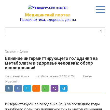
Перейти
к
контенту
Медицинский портал
Профилактика, здоровье, диеты
Поиск:
Главная
»
Диеты
Влияние интермиттирующего голодания на
метаболизм и здоровье человека: обзор
исследований
На чтение:
6 мин
Опубликовано:
27.10.2024
Диеты
bigadmin
Интермиттирующее голодание (ИГ) за последние годы
приобрело большую популярность как метод улучшения