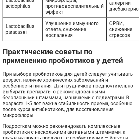
Lactobacillus
микрофлоры,
аллергии,
acidophilus
противовоспалительный
дисбактерио
эффект
Улучшение иммунного
ОРВИ,
Lactobacillus
ответа, снижение
снижение
paracasei
воспаления
стрессов
Практические советы по
применению пробиотиков у детей
При выборе пробиотиков для детей следует учитывать
возраст, наличие хронических заболеваний и
особенности питания. Для грудничков предпочтительно
выбирать препараты с рекомендованными
безопасными штаммами, назначаемые педиатрами. В
возрасте 1-5 лет важна стабильность приема, особенно
после курса антибиотиков, для восстановления
микрофлоры.
Подросткам можно рекомендовать комплексные
пробиотики с несколькими активными штаммами, а
также включать продукты с пробиотиками — йогурты,