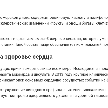
номорской диете, содержит олеиновую кислоту и полифен
склеротических изменений. Фрукты и овощи богаты клетчат
оставляет в организм омега-3 жирные кислоты, которые у
 стенки. Такой состав пищи обеспечивает комплексный по
а здоровье сердца
дущих причин смертности во всем мире. Исследования пок
аркта миокарда и инсульта. В 2013 году крупное клиниче
снижает риск основных сердечно-сосудистых событий на 
т улучшение липидного профиля, снижение воспалительн
ствует контролю артериального давления и уровней глюко