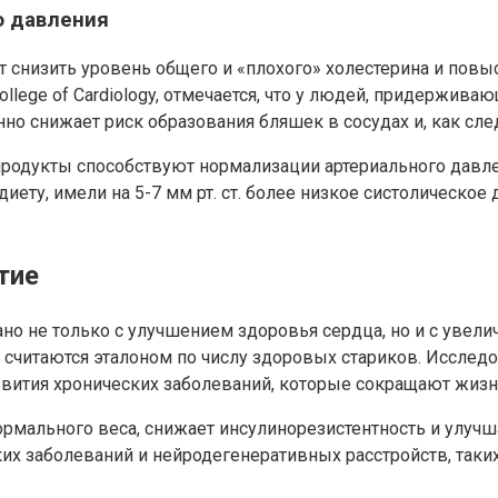
о давления
 снизить уровень общего и «плохого» холестерина и повы
College of Cardiology, отмечается, что у людей, придержи
но снижает риск образования бляшек в сосудах и, как сле
продукты способствуют нормализации артериального давле
ету, имели на 5-7 мм рт. ст. более низкое систолическое
тие
 не только с улучшением здоровья сердца, но и с увели
м, считаются эталоном по числу здоровых стариков. Иссле
вития хронических заболеваний, которые сокращают жизн
мального веса, снижает инсулинорезистентность и улучша
ких заболеваний и нейродегенеративных расстройств, таки