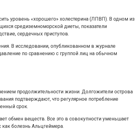
сить уровень «хорошего» холестерина (ЛПВП). В одном из
вающихся средиземноморской диеты, показатели
дствие, сердечных приступов.
ния. В исследовании, опубликованном в журнале
 давление по сравнению с группой лиц на обычном
чением продолжительности жизни. Долгожители острова
дования подтверждают, что регулярное потребление
енный срок.
ет обмен веществ. Все это в совокупности уменьшает
х как болезнь Альцгеймера.