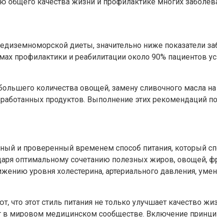
ию общего качества жизни и профилактике многих заболев
редиземноморской диеты, значительно ниже показатели з
мах профилактики и реабилитации около 90% пациентов ус
льшего количества овощей, замену сливочного масла на 
реработанных продуктов. Выполнение этих рекомендаций п
ный и проверенный временем способ питания, который сп
даря оптимальному сочетанию полезных жиров, овощей, ф
нижению уровня холестерина, артериального давления, ум
 что этот стиль питания не только улучшает качество жиз
иет в мировом медицинском сообществе. Включение прин