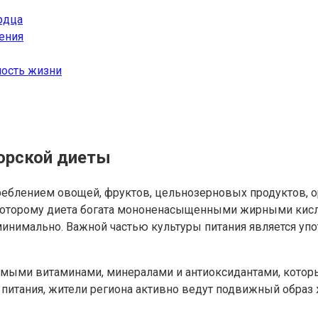
рдца
ения
ность жизни
орской диеты
еблением овощей, фруктов, цельнозерновых продуктов, о
которому диета богата мононенасыщенными жирными кисл
минимально. Важной частью культуры питания является уп
димыми витаминами, минералами и антиоксидантами, кото
итания, жители региона активно ведут подвижный образ ж