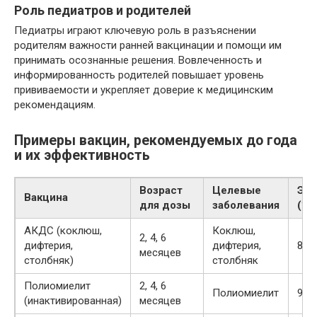
Роль педиатров и родителей
Педиатры играют ключевую роль в разъяснении
родителям важности ранней вакцинации и помощи им
принимать осознанные решения. Вовлеченность и
информированность родителей повышает уровень
прививаемости и укрепляет доверие к медицинским
рекомендациям.
Примеры вакцин, рекомендуемых до года
и их эффективность
Возраст
Целевые
Эфф
Вакцина
для дозы
заболевания
(%)
АКДС (коклюш,
Коклюш,
2, 4, 6
дифтерия,
дифтерия,
85-
месяцев
столбняк)
столбняк
Полиомиелит
2, 4, 6
Полиомиелит
90-
(инактивированная)
месяцев