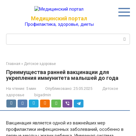
Перейти
к
контенту
Медицинский портал
Профилактика, здоровье, диеты
Поиск:
Главная
»
Детское здоровье
Преимущества ранней вакцинации для
укрепления иммунитета малышей до года
На чтение:
5 мин
Опубликовано:
25.05.2025
Детское
здоровье
bigadmin
Вакцинация является одной из важнейших мер
профилактики инфекционных заболеваний, особенно в
первые месяцы жизни ребенка. Иммунная система