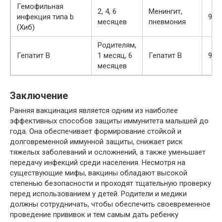
Гемофильная
2, 4, 6
Менингит,
инфекция типа b
90-
месяцев
пневмония
(Хиб)
Родителям,
Гепатит B
1 месяц, 6
Гепатит В
90-
месяцев
Заключение
Ранняя вакцинация является одним из наиболее
эффективных способов защиты иммунитета малышей до
года. Она обеспечивает формирование стойкой и
долговременной иммунной защиты, снижает риск
тяжелых заболеваний и осложнений, а также уменьшает
передачу инфекций среди населения. Несмотря на
существующие мифы, вакцины обладают высокой
степенью безопасности и проходят тщательную проверку
перед использованием у детей. Родители и медики
должны сотрудничать, чтобы обеспечить своевременное
проведение прививок и тем самым дать ребенку