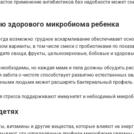
частое применение антибиотиков без надобности может сн
ю здорового микробиома ребенка
гда возможно: грудное вскармливание обеспечивает осно
ром варианты, в том числе смеси с пробиотиками по показ
одите овощи, фрукты, цельнозерновые, бобовые и здоров
 необходимы, но каждая мама и папа должны обсудить риск
я забота о чистоте способствует развитию естественных за
зными людьми может расширять бактериальный профиль р
ия стресса поддерживают иммунитет и небходимый микроб
детях
 витамины и другие вещества, которые влияют на энерги
казывают, что определённые профили микробиома связаны