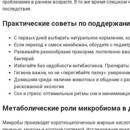
проблемами в раннем возрасте. В то же время слишком 
последствия.
Практические советы по поддержани
С первых дней выбирать натуральное кормление, ко
Если переход к смеси неизбежен, обсудите с педиат
Развивайте разнообразие прикорма: постепенно вв
бактерий.
Избегайте без надобности антибиотиков. Препараты
Гигиена важна, но не «перегибайте палку»: умеренна
Домашняя среда: наличие животных и общение с ра
рискованной экологии.
Сон и стресс: оптимальные ритмы сна и минимизац
Метаболические роли микробиома в 
Микробы производят короткоцепочечные жирные кислоты,
печенью, мозгом и костной системой. Исследования по