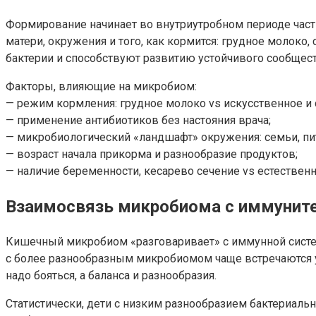
Формирование начинает во внутриутробном периоде част
матери, окружения и того, как кормится: грудное молок
бактерии и способствуют развитию устойчивого сообщест
Факторы, влияющие на микробиом:
— режим кормления: грудное молоко vs искусственное и
— применение антибиотиков без настояния врача;
— микробиологический «ландшафт» окружения: семьи, пи
— возраст начала прикорма и разнообразие продуктов;
— наличие беременности, кесарево сечение vs естествен
Взаимосвязь микробиома с иммунит
Кишечный микробиом «разговаривает» с иммунной систем
с более разнообразным микробиомом чаще встречаются у
надо бояться, а баланса и разнообразия.
Статистически, дети с низким разнообразием бактериал