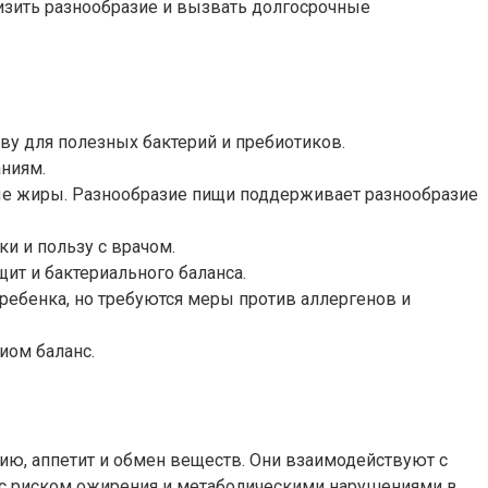
изить разнообразие и вызвать долгосрочные
ву для полезных бактерий и пребиотиков.
аниям.
ые жиры. Разнообразие пищи поддерживает разнообразие
и и пользу с врачом.
щит и бактериального баланса.
ебенка, но требуются меры против аллергенов и
иом баланс.
ю, аппетит и обмен веществ. Они взаимодействуют с
 с риском ожирения и метаболическими нарушениями в