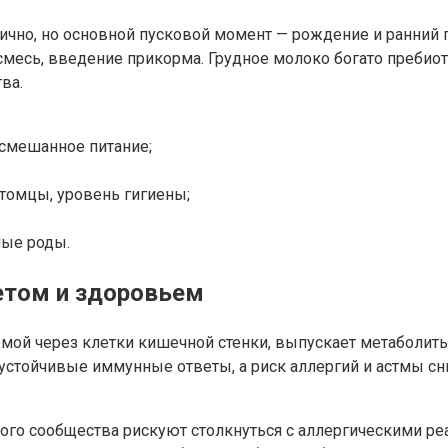
ично, но основной пусковой момент — рождение и ранний 
о, смесь, введение прикорма. Грудное молоко богато преб
ва.
 смешанное питание;
томцы, уровень гигиены;
ные роды.
етом и здоровьем
ой через клетки кишечной стенки, выпускает метаболиты
стойчивые иммунные ответы, а риск аллергий и астмы сни
ьного сообщества рискуют столкнуться с аллергическими