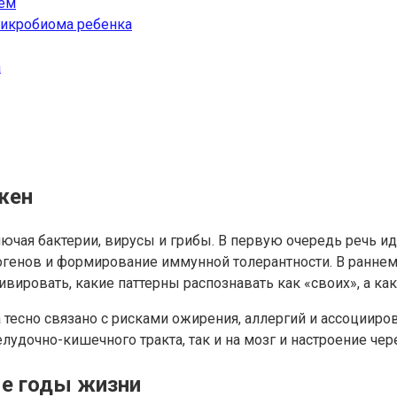
ьем
микробиома ребенка
а
жен
ючая бактерии, вирусы и грибы. В первую очередь речь и
тогенов и формирование иммунной толерантности. В ранн
вировать, какие паттерны распознавать как «своих», а как
тесно связано с рисками ожирения, аллергий и ассоциир
лудочно-кишечного тракта, так и на мозг и настроение чер
е годы жизни