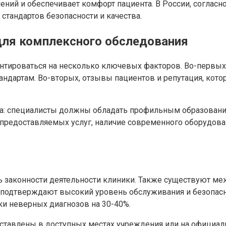
ений и обеспечивает комфорт пациента. В России, согласн
тандартов безопасности и качества.
для комплексного обследования
тироваться на несколько ключевых факторов. Во-первых,
андартам. Во-вторых, отзывы пациентов и репутация, кот
ала: специалисты должны обладать профильным образован
р предоставляемых услуг, наличие современного оборудов
 законности деятельности клиники. Также существуют меж
орые подтверждают высокий уровень обслуживания и безопас
ки неверных диагнозов на 30-40%.
ставлены в доступных местах учреждения или на официаль