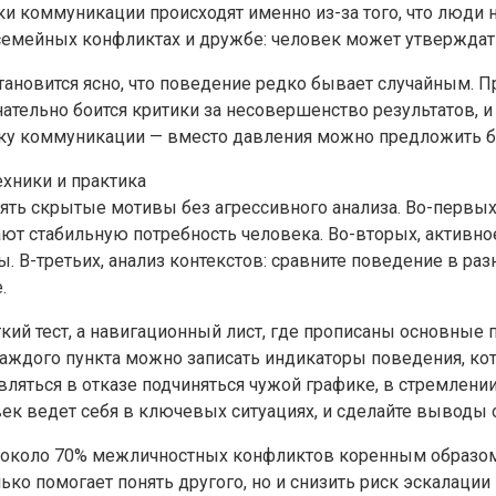
и коммуникации происходят именно из-за того, что люди 
 семейных конфликтах и дружбе: человек может утверждать
ановится ясно, что поведение редко бывает случайным. Пр
знательно боится критики за несовершенство результатов,
ку коммуникации — вместо давления можно предложить б
ехники и практика
ять скрытые мотивы без агрессивного анализа. Во-первы
жают стабильную потребность человека. Во-вторых, активн
 В-третьих, анализ контекстов: сравните поведение в разн
.
кий тест, а навигационный лист, где прописаны основные п
 каждого пункта можно записать индикаторы поведения, к
ляться в отказе подчиняться чужой графике, в стремлении
век ведет себя в ключевых ситуациях, и сделайте выводы о
то около 70% межличностных конфликтов коренным образо
ко помогает понять другого, но и снизить риск эскалации