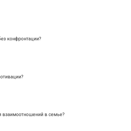
без конфронтации?
мотивации?
я взаимоотношений в семье?