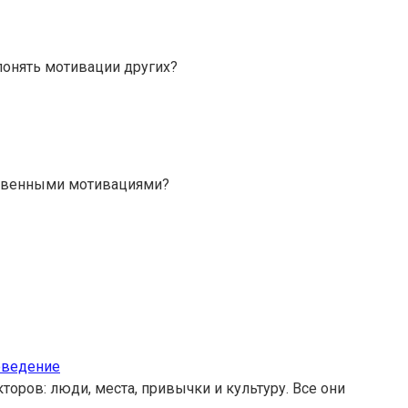
понять мотивации других?
бственными мотивациями?
оведение
ров: люди, места, привычки и культуру. Все они