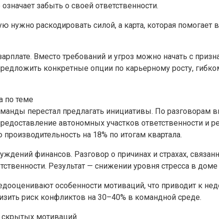
означает забыть о своей ответственности.
рую нужно раскодировать силой, а карта, которая помогае
рплате. Вместо требований и угроз можно начать с призна
 предложить конкретные опции по карьерному росту, гибко
а по теме
команды перестал предлагать инициативы. По разговорам в
 предоставление автономных участков ответственности и 
 производительность на 18% по итогам квартала.
суждений финансов. Разговор о причинах и страхах, связа
твенности. Результат — снижении уровня стресса в доме 
о недооценивают особенности мотиваций, что приводит к 
изить риск конфликтов на 30–40% в командной среде.
ю скрытых мотиваций