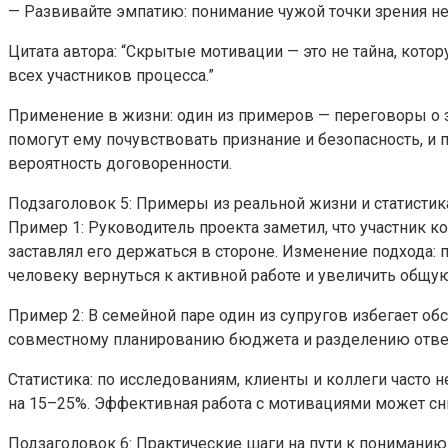
— Развивайте эмпатию: понимание чужой точки зрения не 
Цитата автора: “Скрытые мотивации — это не тайна, кото
всех участников процесса.”
Применение в жизни: один из примеров — переговоры о за
помогут ему почувствовать признание и безопасность, и
вероятность договоренности.
Подзаголовок 5: Примеры из реальной жизни и статистик
Пример 1: Руководитель проекта заметил, что участник 
заставлял его держаться в стороне. Изменение подхода:
человеку вернуться к активной работе и увеличить общую
Пример 2: В семейной паре один из супругов избегает об
совместному планированию бюджета и разделению ответс
Статистика: по исследованиям, клиенты и коллеги част
на 15–25%. Эффективная работа с мотивациями может сн
Подзаголовок 6: Практические шаги на пути к понимани