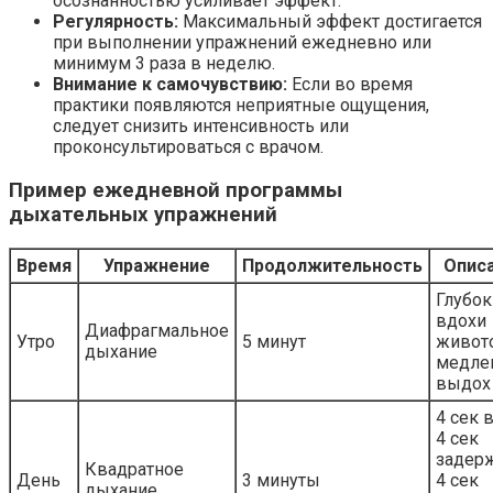
осознанностью усиливает эффект.
Регулярность:
Максимальный эффект достигается
при выполнении упражнений ежедневно или
минимум 3 раза в неделю.
Внимание к самочувствию:
Если во время
практики появляются неприятные ощущения,
следует снизить интенсивность или
проконсультироваться с врачом.
Пример ежедневной программы
дыхательных упражнений
Время
Упражнение
Продолжительность
Опис
Глубок
вдохи
Диафрагмальное
Утро
5 минут
живот
дыхание
медле
выдох
4 сек 
4 сек
задерж
Квадратное
День
3 минуты
4 сек
дыхание