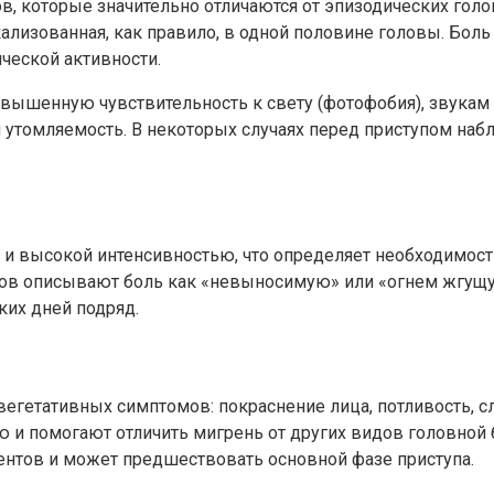
, которые значительно отличаются от эпизодических голо
окализованная, как правило, в одной половине головы. Бо
ческой активности.
вышенную чувствительность к свету (фотофобия), звукам 
 и утомляемость. В некоторых случаях перед приступом н
ю и высокой интенсивностью, что определяет необходимос
тов описывают боль как «невыносимую» или «огнем жгущу
ких дней подряд.
егетативных симптомов: покраснение лица, потливость, с
ю и помогают отличить мигрень от других видов головной 
ентов и может предшествовать основной фазе приступа.