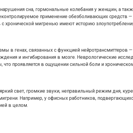
, нарушения сна, гормональные колебания у женщин, а та
 неконтролируемое применение обезболивающих средств —
в с хронической мигренью имеют историю злоупотреблени
мы в генах, связанных с функцией нейротрансмиттеров — 
ждения и ингибирования в мозге. Неврологические исс
, что проявляется в ощущении сильной боли и хроническо
яркий свет, громкие звуки, неправильный режим дня, куре
игрени. Например, у офисных работников, подвергающихся
ией в целом.