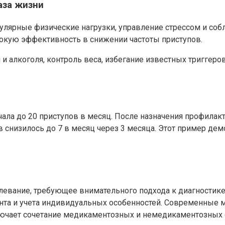
аза жизни
улярные физические нагрузки, управление стрессом и соб
окую эффективность в снижении частоты приступов.
 и алкоголя, контроль веса, избегание известных триггеро
ала до 20 приступов в месяц. После назначения профилакт
в снизилось до 7 в месяц через 3 месяца. Этот пример д
левание, требующее внимательного подхода к диагностике
та и учета индивидуальных особенностей. Современные м
лючает сочетание медикаментозных и немедикаментозных с